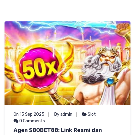
On 15 Sep 2025
By admin
Slot
0 Comments
Agen SBOBET88: Link Resmi dan