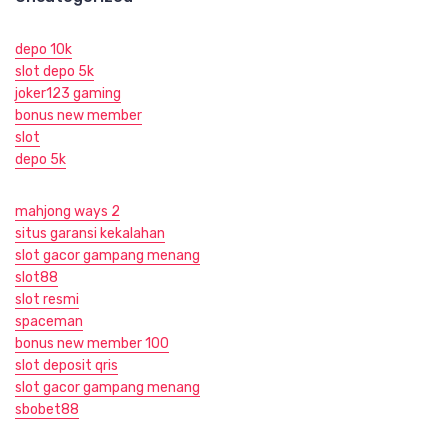
depo 10k
slot depo 5k
joker123 gaming
bonus new member
slot
depo 5k
mahjong ways 2
situs garansi kekalahan
slot gacor gampang menang
slot88
slot resmi
spaceman
bonus new member 100
slot deposit qris
slot gacor gampang menang
sbobet88