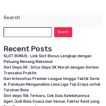
Search
Search
Recent Posts
SLOT BONUS : Link Slot Bonus Lengkap dengan
Peluang Menang Maksimal
Slot Depo 5K : Situs Depo 5K Murah dengan Sistem
Transaksi Praktis
Dari Intensitas Premier League hingga Taktik Serie
A: Panduan Menganalisis Lima Liga Top Eropa untuk
Taruhan Bola
Slot depo 10k Terbaru, Cek Dulu Kelebihannya
Agen Judi Bola Cuaca dan Venue, Faktor Kecil yang